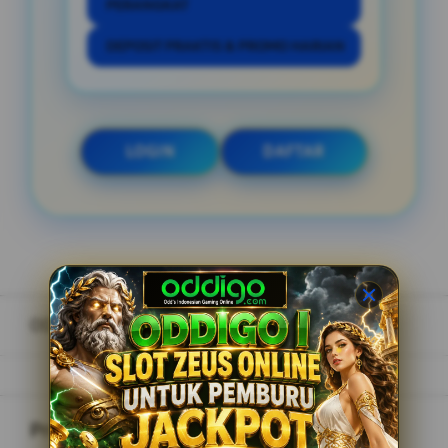
PERANGKAT
DEPOSIT PRAKTIS & PROMO HARIAN
LOGIN
DAFTAR
Layer Popup Close
ODDIGO
>
SLOT ZEUS
>
ZEUS GACOR
Buka
Footer Navigation
Produk ODDIGO