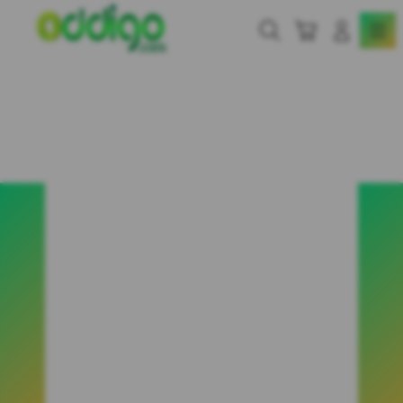
ODDIGO
Cari
Troli
Login
Navigation