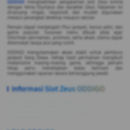
ODDIGO
menghadirkan pengalaman slot Zeus online
dengan tema Olympus dan karakter Zeus. Halaman ini
dirancang ringan, responsif, dan mudah digunakan
melalui perangkat desktop maupun seluler.
Pemain dapat menjelajahi fitur jackpot, bonus petir, dan
game populer. Susunan menu dibuat jelas agar
informasi permainan, promosi, serta akses utama dapat
ditemukan tanpa alur yang rumit.
ODDIGO mengutamakan akses stabil untuk pemburu
jackpot Sang Dewa. Setiap hasil permainan mengikuti
mekanisme masing-masing game, sehingga pemain
tetap perlu menetapkan batas bermain dan
menggunakan layanan secara bertanggung jawab.
Informasi Slot Zeus ODDIGO
Akses cepat dan tampilan responsif
Pilihan permainan bertema Olympus
Informasi bonus dan promosi yang tertata
Dukungan akses sepanjang hari