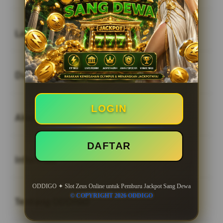
Buka
Layanan ODDIGO
Buka
Dukungan
Buka
LOGIN
Akun Member
DAFTAR
Buka
Informasi
ODDIGO ✦ Slot Zeus Online untuk Pemburu Jackpot Sang Dewa
Buka
© COPYRIGHT 2026 ODDIGO
Tentang ODDIGO