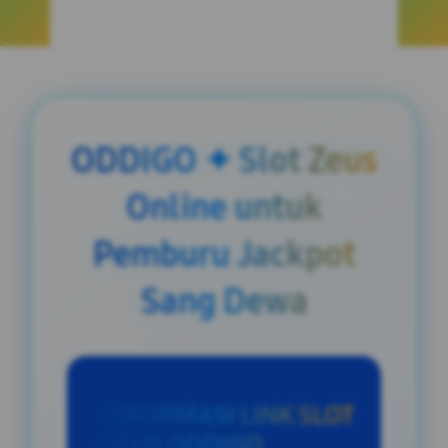
ODDIGO ✦ Slot Zeus
Online untuk
Pemburu Jackpot
Sang Dewa
INFORMASI LINK SLOT
ZEUS ODDIGO