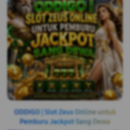
ODDIGO | Slot Zeus Online untuk
Pemburu Jackpot Sang Dewa